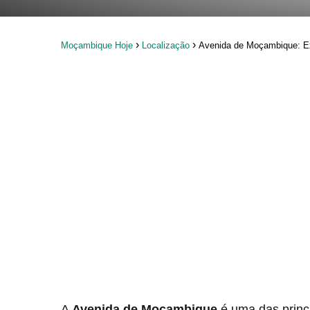
Moçambique Hoje
Localização
Avenida de Moçambique: Exp
A
Avenida de Moçambique
é uma das princi