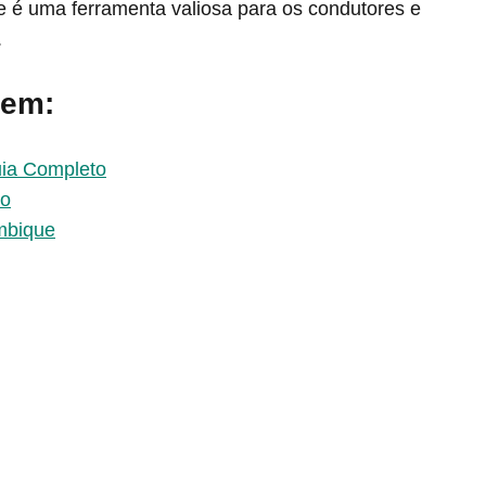
e é uma ferramenta valiosa para os condutores e
.
 em:
uia Completo
to
mbique