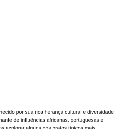
cido por sua rica herança cultural e diversidade
nante de influências africanas, portuguesas e
s explorar alguns dos pratos típicos mais