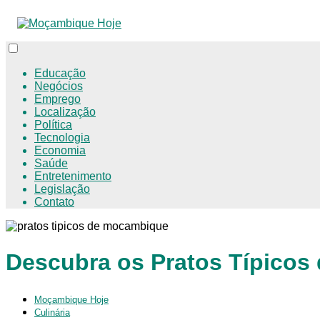
Educação
Negócios
Emprego
Localização
Política
Tecnologia
Economia
Saúde
Entretenimento
Legislação
Contato
Descubra os Pratos Típicos
Moçambique Hoje
Culinária