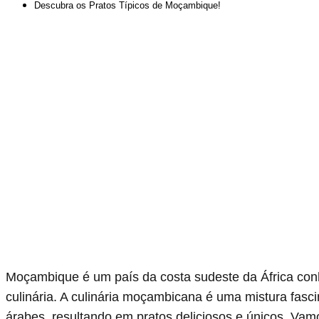
Descubra os Pratos Típicos de Moçambique!
Moçambique é um país da costa sudeste da África conhe
culinária. A culinária moçambicana é uma mistura fasci
árabes, resultando em pratos deliciosos e únicos. Vamo