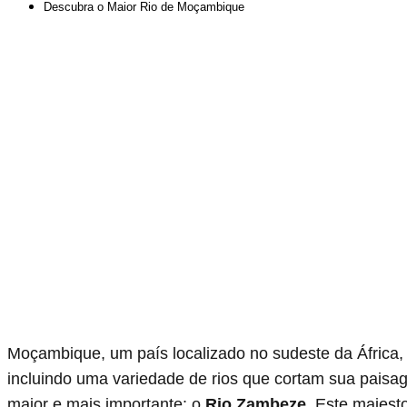
Descubra o Maior Rio de Moçambique
Moçambique, um país localizado no sudeste da África,
incluindo uma variedade de rios que cortam sua paisa
maior e mais importante: o
Rio Zambeze
. Este majest