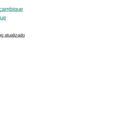
oçambique
que
g atualizado