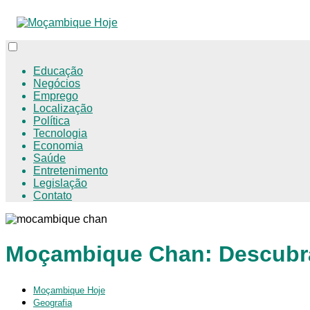
Educação
Negócios
Emprego
Localização
Política
Tecnologia
Economia
Saúde
Entretenimento
Legislação
Contato
Moçambique Chan: Descubra
Moçambique Hoje
Geografia