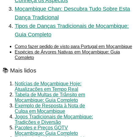
Conheça os Aspectos
Moçambique Chan: Descubra Tudo Sobre Esta
Dança Tradicional
Tipos de Danças Tradicionais de Moçambique:
Guia Completo
Como fazer pedido de visto para Portugal em Moçambique
Espécies de Árvores Nativas em Moçambique: Guia
Completo
📚 Mais lidos
Notícias de Moçambique Hoje:
Atualizações em Tempo Real
Tabela de Multas de Trânsito em
Moçambique: Guia Completo
Exemplo de Resposta à Nota de
Culpa em Moçambique
Jogos Tradicionais de Moçambique:
Tradições e Diversão
Pacotes e Preços GOTV
Moçambique: Guia Completo