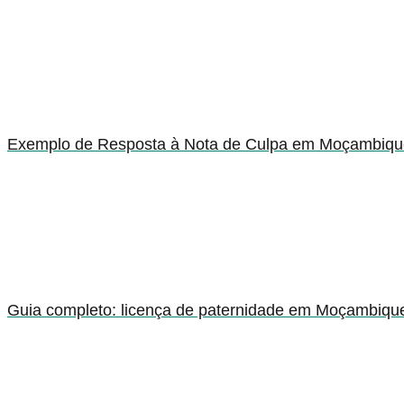
Exemplo de Resposta à Nota de Culpa em Moçambiqu
Guia completo: licença de paternidade em Moçambiqu